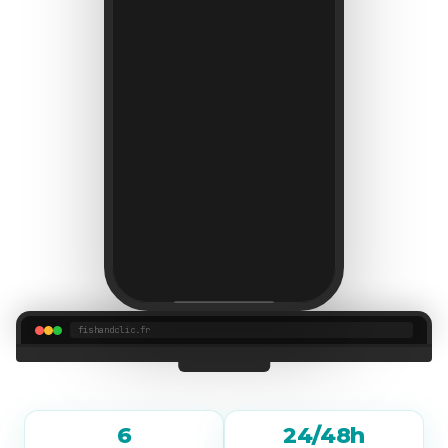
fishandclic.fr
6
24/48h