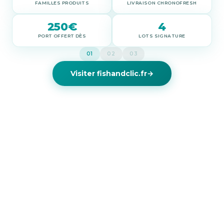
FAMILLES PRODUITS
LIVRAISON CHRONOFRESH
250€
4
PORT OFFERT DÈS
LOTS SIGNATURE
01
02
03
Visiter
fishandclic.fr
→
Les chiffres
du projet