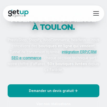
AGENCE E‑COMMERCE
À TOULON.
PrestaShop, Shopify, WooCommerce, headless — nous
concevons des
boutiques en ligne qui vendent
.
Tunnel de conversion optimisé,
intégration ERP/CRM
,
SEO e-commerce
: chaque décision technique sert
votre chiffre d'affaires.
50+ boutiques livrées
depuis
La Farlède.
Demander un devis gratuit
Voir nos réalisations