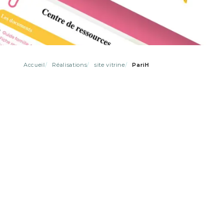
Accueil
Réalisations
site vitrine
PariH